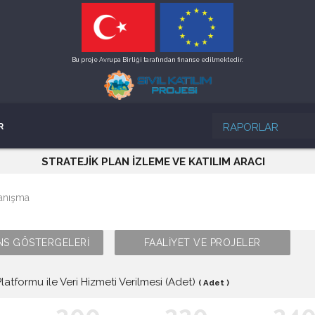
Bu proje Avrupa Birliği tarafından finanse edilmektedir.
RAPORLAR
R
STRATEJİK PLAN İZLEME VE KATILIM ARACI
yanışma
S GÖSTERGELERİ
FAALİYET VE PROJELER
Platformu ile Veri Hizmeti Verilmesi (Adet)
( Adet )