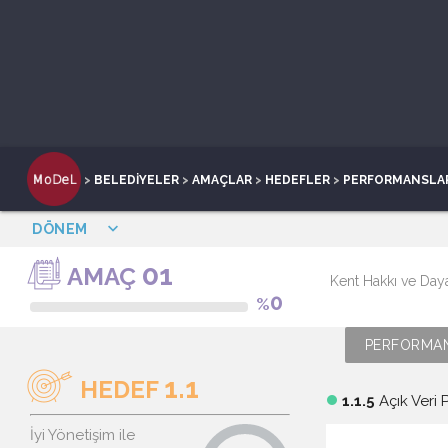
>
BELEDİYELER
>
AMAÇLAR
>
HEDEFLER
>
PERFORMANSLA
keyboard_arrow_down
DÖNEM
01
AMAÇ
Kent Hakkı ve Da
0
%
PERFORMAN
1.1
HEDEF
1.1.5
Açık Veri 
brightness_1
İyi Yönetişim ile