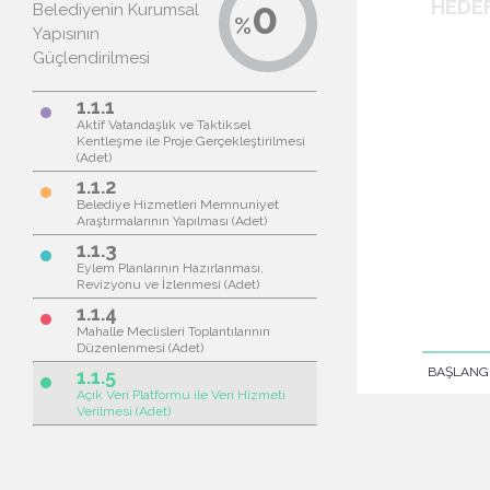
Belediyenin Kurumsal
Yapısının
Güçlendirilmesi
1.1.1
brightness_1
Aktif Vatandaşlık ve Taktiksel
Kentleşme ile Proje Gerçekleştirilmesi
(Adet)
1.1.2
brightness_1
Belediye Hizmetleri Memnuniyet
Araştırmalarının Yapılması (Adet)
1.1.3
brightness_1
Eylem Planlarının Hazırlanması,
Revizyonu ve İzlenmesi (Adet)
1.1.4
brightness_1
Mahalle Meclisleri Toplantılarının
Düzenlenmesi (Adet)
1.1.5
brightness_1
Açık Veri Platformu ile Veri Hizmeti
Verilmesi (Adet)