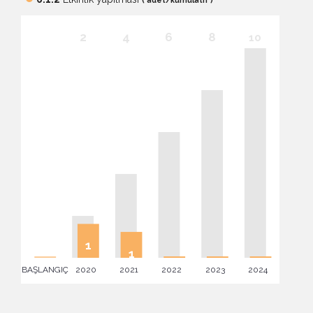
( adet/kümülatif )