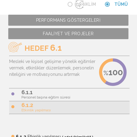
İKLİM
TÜMÜ
PERFORMANS GÖSTERGELERİ
FAALİYET VE PROJELER
6.1
HEDEF
Mesleki ve kişisel gelişime yönelik eğitimler
vermek, etkinlikler düzenlemek, personelin
niteliğini ve motivasyonunu artırmak
6.1.1
brightness_1
Personel başına eğitim süresi
6.1.2
brightness_1
Etkinlik yapılması
6.1.2
Etkinlik yapılması
brightness_1