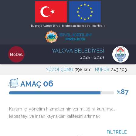
Bu proje Avrupa Birliği tarafından finanse edilmektedir.
YALOVA BELEDİYESİ
2025 - 2029
YÜZÖLÇÜMÜ:
798 km²
NÜFUS:
243.203
06
AMAÇ
87
%
Kurum içi yönetim hizmetlerinin verimliliğini, kurumsal
kapasiteyi ve insan kaynakları kalitesini artırmak
FİLTRELE