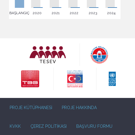
PROJE KÜTÜPHANESİ
PROJE HAKKINDA
KVKK
ÇEREZ POLİTİKASI
BAŞVURU FORMU