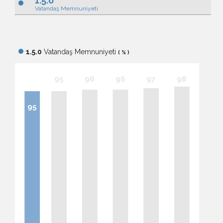
1.5.0
brightness_1
Vatandaş Memnuniyeti
1.5.0
Vatandaş Memnuniyeti
brightness_1
( % )