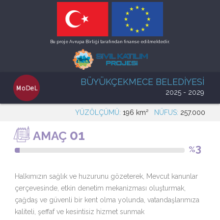
Bu proje Avrupa Birliği tarafından finanse edilmektedir.
BÜYÜKÇEKMECE BELEDİYESİ
2025 - 2029
YÜZÖLÇÜMÜ:
196 km²
NÜFUS:
257.000
01
AMAÇ
3
%
Halkımızın sağlık ve huzurunu gözeterek, Mevcut kanunlar
çerçevesinde, etkin denetim mekanizması oluşturmak,
çağdaş ve güvenli bir kent olma yolunda, vatandaşlarımıza
kaliteli, şeffaf ve kesintisiz hizmet sunmak