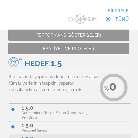
FİLTRELE
İKLİM
TÜMÜ
PERFORMANS GÖSTERGELERİ
FAALİYET VE PROJELER
1.5
HEDEF
İlçe bazında yapılacak denetimlerle ruhsatsız
tüm iş yerlerinin tespitini yaparak
ruhsatlandırma işlemlerini başlatmak
1.5.0
brightness_1
Denetimlerle Tespit Edilen Ruhsatsız İş
Yeri Sayısı
1.5.0
brightness_1
Personel Sayısı