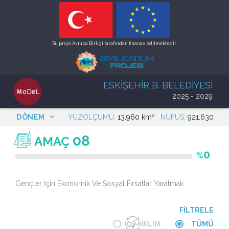
Bu proje Avrupa Birliği tarafından finanse edilmektedir.
ESKİŞEHİR B. BELEDİYESİ
2025 - 2029
keyboard_arrow_down
DÖNEM
YÜZÖLÇÜMÜ:
13.960 km²
NÜFUS:
921.630
08
AMAÇ
0
%
Gençler İçin Ekonomik Ve Sosyal Fırsatlar Yaratmak
FİLTRELE
İKLİM
TÜMÜ