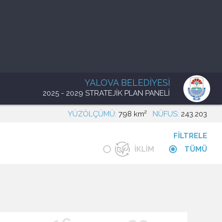
YALOVA BELEDİYESİ
2025 - 2029
STRATEJİK PLAN PANELİ
YÜZÖLÇÜMÜ:
798 km²
NÜFUS:
243.203
FİLTRELE
İKLİM
TÜMÜ