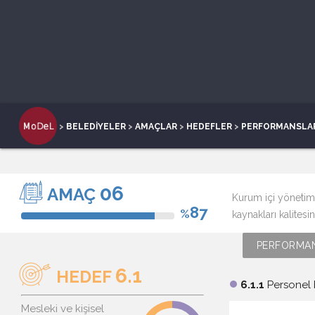
>
BELEDİYELER
>
AMAÇLAR
>
HEDEFLER
>
PERFORMANSLA
06
AMAÇ
Kurum içi yönetim 
87
%
kaynakları kalitesin
PERFORMAN
6.1
HEDEF
6.1.1
Personel 
brightness_1
Mesleki ve kişisel