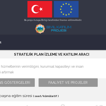
Bu proje Avrupa Birliği tarafından finanse edilmektedir.
R
STRATEJİK PLAN İZLEME VE KATILIM ARACI
hizmetlerinin verimliliğini, kurumsal kapasiteyi ve insan
i artırmak
S GÖSTERGELERİ
FAALİYET VE PROJELER
başına eğitim süresi
( saat/kümülatif )