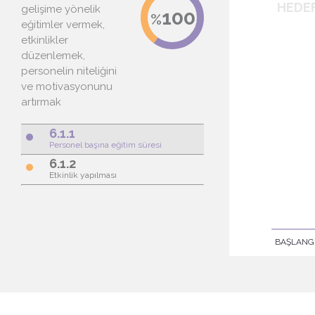
gelişime yönelik
eğitimler vermek,
etkinlikler
düzenlemek,
personelin niteliğini
ve motivasyonunu
artırmak
6.1.1
brightness_1
Personel başına eğitim süresi
6.1.2
brightness_1
Etkinlik yapılması