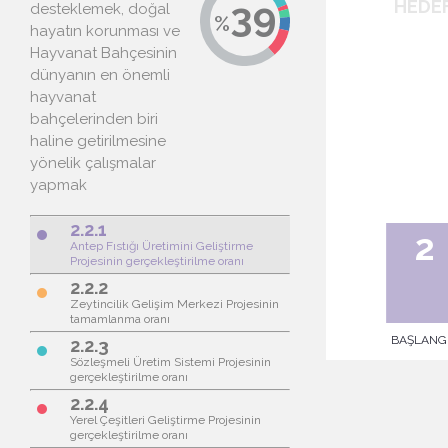
desteklemek, doğal
hayatın korunması ve
Hayvanat Bahçesinin
dünyanın en önemli
hayvanat
bahçelerinden biri
haline getirilmesine
yönelik çalışmalar
yapmak
2.2.1
brightness_1
Antep Fıstığı Üretimini Geliştirme
Projesinin gerçekleştirilme oranı
2.2.2
brightness_1
Zeytincilik Gelişim Merkezi Projesinin
tamamlanma oranı
2.2.3
brightness_1
Sözleşmeli Üretim Sistemi Projesinin
gerçekleştirilme oranı
2.2.4
brightness_1
Yerel Çeşitleri Geliştirme Projesinin
gerçekleştirilme oranı