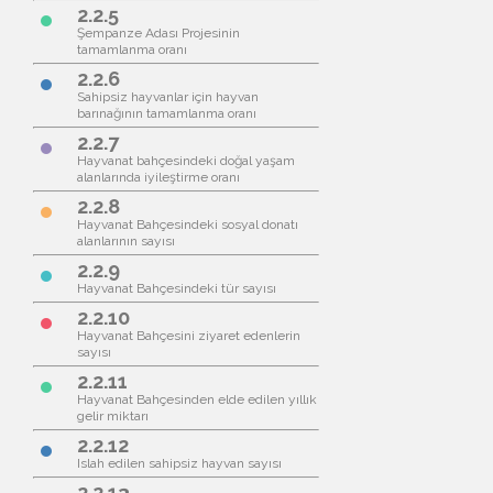
2.2.5
brightness_1
Şempanze Adası Projesinin
tamamlanma oranı
2.2.6
brightness_1
Sahipsiz hayvanlar için hayvan
barınağının tamamlanma oranı
2.2.7
brightness_1
Hayvanat bahçesindeki doğal yaşam
alanlarında iyileştirme oranı
2.2.8
brightness_1
Hayvanat Bahçesindeki sosyal donatı
alanlarının sayısı
2.2.9
brightness_1
Hayvanat Bahçesindeki tür sayısı
2.2.10
brightness_1
Hayvanat Bahçesini ziyaret edenlerin
sayısı
2.2.11
brightness_1
Hayvanat Bahçesinden elde edilen yıllık
gelir miktarı
2.2.12
brightness_1
Islah edilen sahipsiz hayvan sayısı
2.2.13