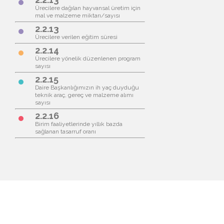
brightness_1
Ürecilere dağılan hayvansal üretim için
mal ve malzeme miktarı/sayısı
2.2.13
brightness_1
Ürecilere verilen eğitim süresi
2.2.14
brightness_1
Ürecilere yönelik düzenlenen program
sayısı
2.2.15
brightness_1
Daire Başkanlığımızın ih yaç duyduğu
teknik araç, gereç ve malzeme alımı
sayısı
2.2.16
brightness_1
Birim faaliyetlerinde yıllık bazda
sağlanan tasarruf oranı