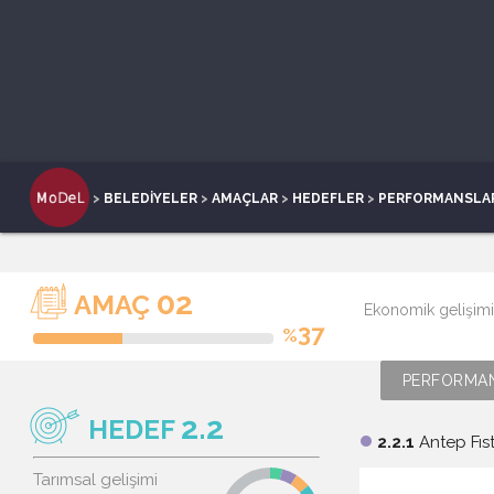
>
BELEDİYELER
>
AMAÇLAR
>
HEDEFLER
>
PERFORMANSLA
02
AMAÇ
Ekonomik gelişim
37
%
PERFORMAN
2.2
HEDEF
2.2.1
Antep Fıst
brightness_1
Tarımsal gelişimi