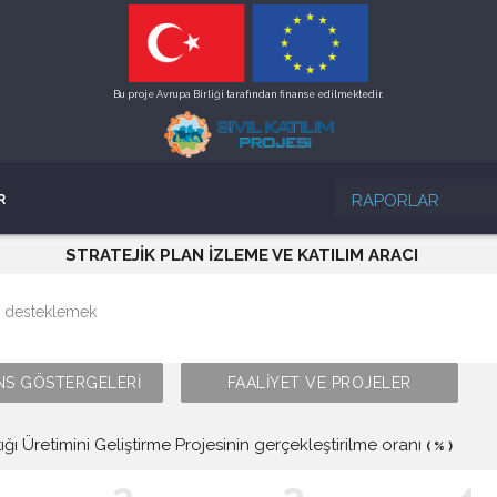
Bu proje Avrupa Birliği tarafından finanse edilmektedir.
RAPORLAR
R
STRATEJİK PLAN İZLEME VE KATILIM ARACI
i desteklemek
S GÖSTERGELERİ
FAALİYET VE PROJELER
ığı Üretimini Geliştirme Projesinin gerçekleştirilme oranı
( % )