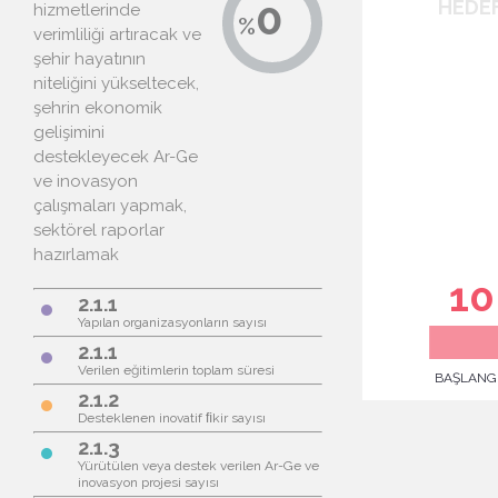
hizmetlerinde
verimliliği artıracak ve
şehir hayatının
niteliğini yükseltecek,
şehrin ekonomik
gelişimini
destekleyecek Ar-Ge
ve inovasyon
çalışmaları yapmak,
sektörel raporlar
hazırlamak
2.1.1
brightness_1
Yapılan organizasyonların sayısı
2.1.1
brightness_1
Verilen eğitimlerin toplam süresi
2.1.2
brightness_1
Desteklenen inovatif ﬁkir sayısı
2.1.3
brightness_1
Yürütülen veya destek verilen Ar-Ge ve
inovasyon projesi sayısı