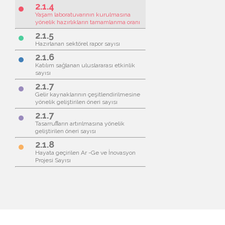
2.1.4
brightness_1
Yaşam laboratuvarının kurulmasına
yönelik hazırlıkların tamamlanma oranı
2.1.5
brightness_1
Hazırlanan sektörel rapor sayısı
2.1.6
brightness_1
Katılım sağlanan uluslararası etkinlik
sayısı
2.1.7
brightness_1
Gelir kaynaklarının çeşitlendirilmesine
yönelik geliştirilen öneri sayısı
2.1.7
brightness_1
Tasarruﬂarın artırılmasına yönelik
geliştirilen öneri sayısı
2.1.8
brightness_1
Hayata geçirilen Ar -Ge ve İnovasyon
Projesi Sayısı