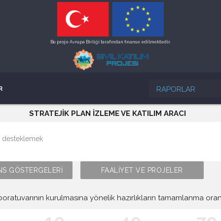
Bu proje Avrupa Birliği tarafından finanse edilmektedir.
RAPORLAR
R
STRATEJİK PLAN İZLEME VE KATILIM ARACI
i desteklemek
S GÖSTERGELERİ
FAALİYET VE PROJELER
oratuvarının kurulmasına yönelik hazırlıkların tamamlanma oran