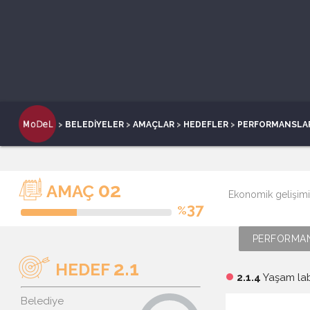
>
BELEDİYELER
>
AMAÇLAR
>
HEDEFLER
>
PERFORMANSLA
02
AMAÇ
Ekonomik gelişim
37
%
PERFORMAN
2.1
HEDEF
2.1.4
Yaşam lab
brightness_1
Belediye