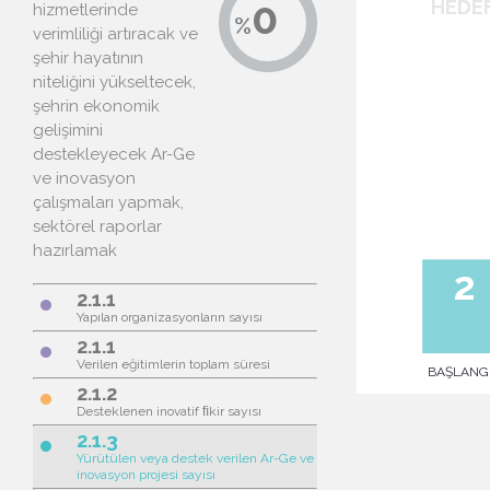
hizmetlerinde
verimliliği artıracak ve
şehir hayatının
niteliğini yükseltecek,
şehrin ekonomik
gelişimini
destekleyecek Ar-Ge
ve inovasyon
çalışmaları yapmak,
sektörel raporlar
hazırlamak
2.1.1
brightness_1
Yapılan organizasyonların sayısı
2.1.1
brightness_1
Verilen eğitimlerin toplam süresi
2.1.2
brightness_1
Desteklenen inovatif ﬁkir sayısı
2.1.3
brightness_1
Yürütülen veya destek verilen Ar-Ge ve
inovasyon projesi sayısı