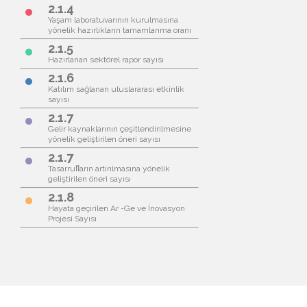
2.1.4
brightness_1
Yaşam laboratuvarının kurulmasına
yönelik hazırlıkların tamamlanma oranı
2.1.5
brightness_1
Hazırlanan sektörel rapor sayısı
2.1.6
brightness_1
Katılım sağlanan uluslararası etkinlik
sayısı
2.1.7
brightness_1
Gelir kaynaklarının çeşitlendirilmesine
yönelik geliştirilen öneri sayısı
2.1.7
brightness_1
Tasarruﬂarın artırılmasına yönelik
geliştirilen öneri sayısı
2.1.8
brightness_1
Hayata geçirilen Ar -Ge ve İnovasyon
Projesi Sayısı