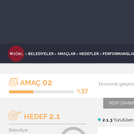
>
BELEDİYELER
>
AMAÇLAR
>
HEDEFLER
>
PERFORMANSLA
02
AMAÇ
Ekonomik gelişim
37
%
PERFORMAN
2.1
HEDEF
2.1.3
Yürütülen
brightness_1
Belediye