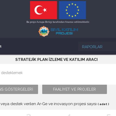
Bu proje Avrupa Birliği tarafından finanse edilmektedir.
RAPORLAR
R
STRATEJİK PLAN İZLEME VE KATILIM ARACI
i desteklemek
S GÖSTERGELERİ
FAALİYET VE PROJELER
 veya destek verilen Ar-Ge ve inovasyon projesi sayısı
( adet )