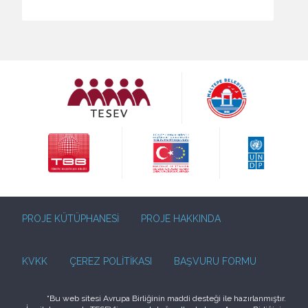
PROJE KÜTÜPHANESİ
PROJE HAKKINDA
KVKK
ÇEREZ POLİTİKASI
BAŞVURU FORMU
“Bu web sitesi Avrupa Birliğinin maddi desteği ile hazırlanmıştır.