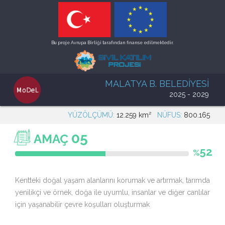
Bu proje Avrupa Birliği tarafından finanse edilmektedir.
MALATYA B. BELEDİYESİ
2025 - 2029
YÜZÖLÇÜMÜ:
12.259 km²
NÜFUS:
800.165
05
AMAÇ
52
%
Kentteki doğal yaşam alanlarını korumak ve artırmak, tarımda
yenilikçi ve örnek, doğa ile uyumlu, insanlar ve diğer canlılar
için yaşanabilir çevre koşulları oluşturmak