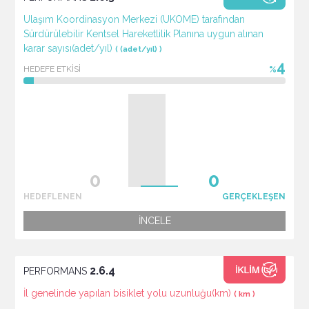
Ulaşım Koordinasyon Merkezi (UKOME) tarafından
Sürdürülebilir Kentsel Hareketlilik Planına uygun alınan
karar sayısı(adet/yıl)
( (adet/yıl) )
4
HEDEFE ETKİSİ
%
HEDEFLENEN
GERÇEKLEŞEN
İNCELE
2.6.4
PERFORMANS
İl genelinde yapılan bisiklet yolu uzunluğu(km)
( km )