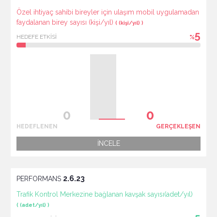
Özel ihtiyaç sahibi bireyler için ulaşım mobil uygulamadan
faydalanan birey sayısı (kişi/yıl)
( (kişi/yıl) )
5
HEDEFE ETKİSİ
%
HEDEFLENEN
GERÇEKLEŞEN
İNCELE
2.6.23
PERFORMANS
Trafik Kontrol Merkezine bağlanan kavşak sayısı(adet/yıl)
( (adet/yıl) )