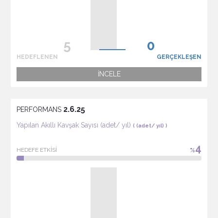
HEDEFLENEN
GERÇEKLEŞEN
İNCELE
2.6.25
PERFORMANS
Yapılan Akıllı Kavşak Sayısı (adet/ yıl)
( (adet/ yıl) )
4
HEDEFE ETKİSİ
%