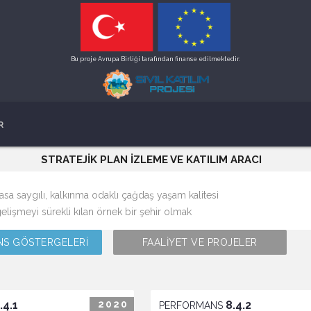
Bu proje Avrupa Birliği tarafından finanse edilmektedir.
R
STRATEJİK PLAN İZLEME VE KATILIM ARACI
rasa saygılı, kalkınma odaklı çağdaş yaşam kalitesi
elişmeyi sürekli kılan örnek bir şehir olmak
S GÖSTERGELERİ
FAALİYET VE PROJELER
.4.1
2020
8.4.2
PERFORMANS