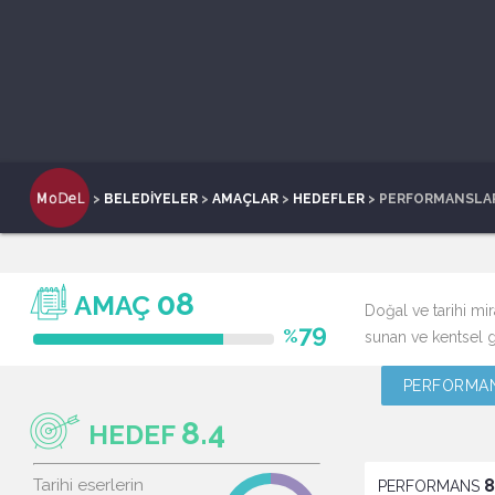
>
BELEDİYELER
>
AMAÇLAR
>
HEDEFLER
> PERFORMANSLA
08
AMAÇ
Doğal ve tarihi mi
79
%
sunan ve kentsel g
PERFORMAN
8.4
HEDEF
Tarihi eserlerin
8
PERFORMANS