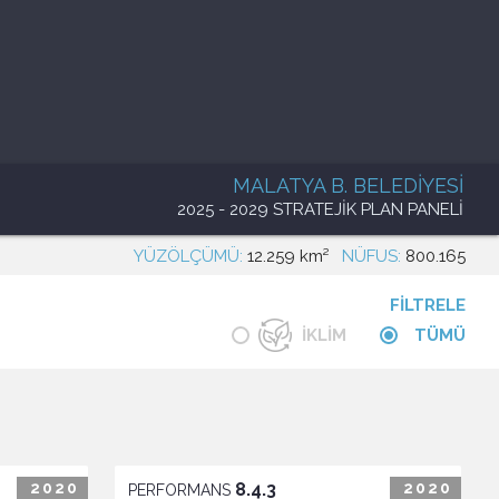
MALATYA B. BELEDİYESİ
2025 - 2029
STRATEJİK PLAN PANELİ
YÜZÖLÇÜMÜ:
12.259 km²
NÜFUS:
800.165
FİLTRELE
İKLİM
TÜMÜ
2020
8.4.3
2020
PERFORMANS